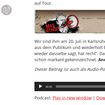
auf Tour.
Wir sind ihm am 20. Juli in Karlsru
aus dem Publikum und wiederholt b
wieder dasselbe sagt, hat recht“. D
schon markant gekennzeichnet.
Ane
Dieser Beitrag ist auch als Audio-P
Audio-
00:00
Player
Podcast:
Play in new window
|
Dow