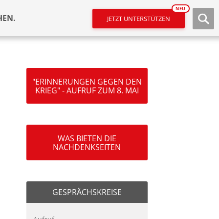
NEU
HEN.
JETZT UNTERSTÜTZEN
"ERINNERUNGEN GEGEN DEN
KRIEG" - AUFRUF ZUM 8. MAI
WAS BIETEN DIE
NACHDENKSEITEN
GESPRÄCHSKREISE