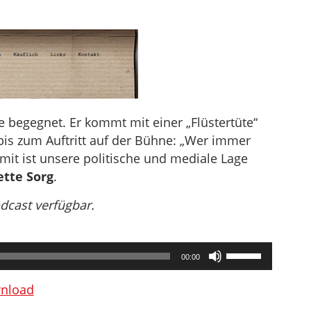
he begegnet. Er kommt mit einer „Flüstertüte“
is zum Auftritt auf der Bühne: „Wer immer
amit ist unsere politische und mediale Lage
tte Sorg
.
odcast verfügbar.
Pfeiltasten
00:00
Hoch/Runter
benutzen,
nload
um