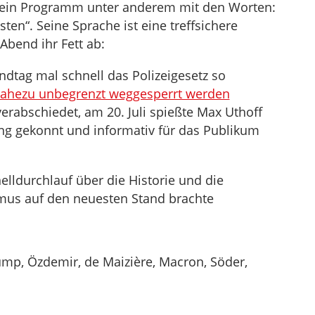
sein Programm unter anderem mit den Worten:
die
sten“. Seine Sprache ist eine treffsichere
Lautstärke
Abend ihr Fett ab:
zu
regeln.
ndtag mal schnell das Polizeigesetz so
nahezu unbegrenzt weggesperrt werden
verabschiedet, am 20. Juli spießte Max Uthoff
g gekonnt und informativ für das Publikum
nelldurchlauf über die Historie und die
mus auf den neuesten Stand brachte
ump, Özdemir, de Maizière, Macron, Söder,