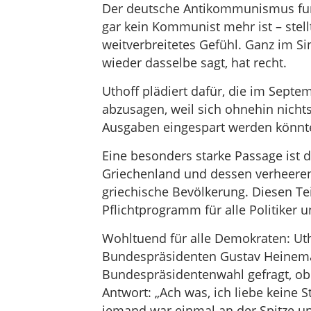
Der deutsche Antikommunismus fun
gar kein Kommunist mehr ist – stell
weitverbreitetes Gefühl. Ganz im S
wieder dasselbe sagt, hat recht.
Uthoff plädiert dafür, die im Sep
abzusagen, weil sich ohnehin nicht
Ausgaben eingespart werden könnt
Eine besonders starke Passage ist
Griechenland und dessen verheeren
griechische Bevölkerung. Diesen 
Pflichtprogramm für alle Politiker
Wohltuend für alle Demokraten: Uth
Bundespräsidenten Gustav Heinema
Bundespräsidentenwahl gefragt, ob 
Antwort: „Ach was, ich liebe keine St
jemand war einmal an der Spitze u