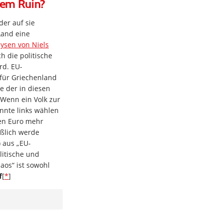
tem Ruin?
er auf sie
Land eine
lysen von Niels
h die politische
rd. EU-
 für Griechenland
e der in diesen
„Wenn ein Volk zur
önnte links wählen
nen Euro mehr
eßlich werde
 aus „EU-
litische und
aos“ ist sowohl
f
[
*
]