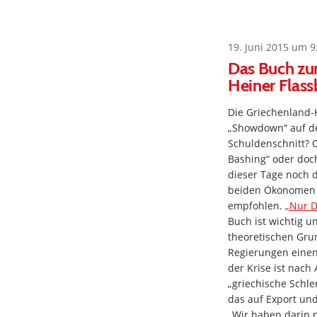
19. Juni 2015 um 9
Das Buch zur
Heiner Flass
Die Griechenland-Kr
„Showdown“ auf de
Schuldenschnitt? O
Bashing“ oder doc
dieser Tage noch d
beiden Ökonomen H
empfohlen.
„Nur D
Buch ist wichtig un
theoretischen Grun
Regierungen einen
der Krise ist nach 
„griechische Schlen
das auf Export und
„Wir haben darin n