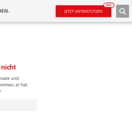
NEU
HEN.
JETZT UNTERSTÜTZEN
 nicht
rivate und
remen, er hat
r
.