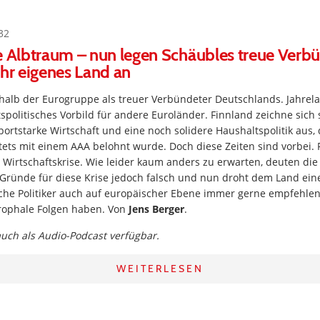
32
e Albtraum – nun legen Schäubles treue Verb
ihr eigenes Land an
rhalb der Eurogruppe als treuer Verbündeter Deutschlands. Jahrela
tspolitisches Vorbild für andere Euroländer. Finnland zeichne sich 
portstarke Wirtschaft und eine noch solidere Haushaltspolitik aus,
ets mit einem AAA belohnt wurde. Doch diese Zeiten sind vorbei. 
r Wirtschaftskrise. Wie leider kaum anders zu erwarten, deuten die
Gründe für diese Krise jedoch falsch und nun droht dem Land ein
sche Politiker auch auf europäischer Ebene immer gerne empfehlen
trophale Folgen haben. Von
Jens Berger
.
 auch als Audio-Podcast verfügbar.
WEITERLESEN