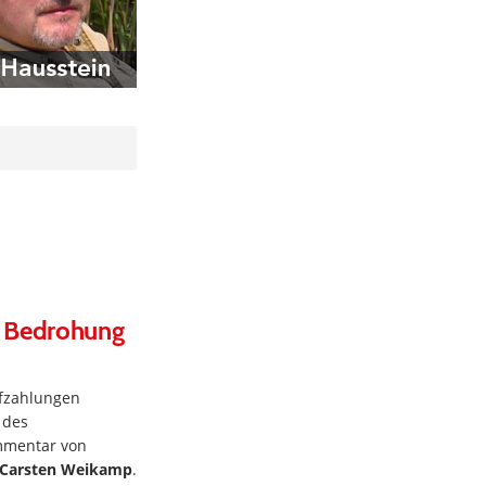
e Bedrohung
fzahlungen
 des
ommentar von
Carsten Weikamp
.