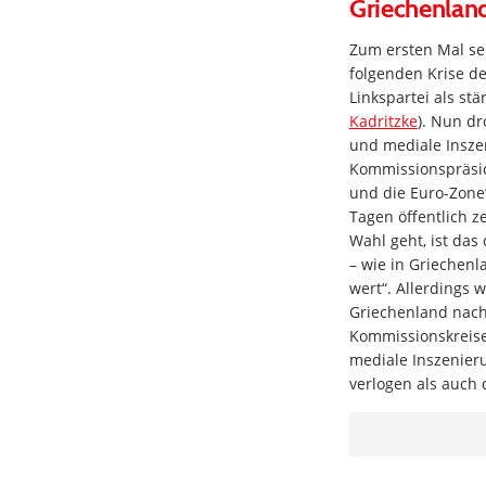
Griechenlan
Zum ersten Mal sei
folgenden Krise de
Linkspartei als st
Kadritzke
). Nun dr
und mediale Insze
Kommissionspräsid
und die Euro-Zone“
Tagen öffentlich z
Wahl geht, ist das
– wie in Griechenl
wert“. Allerdings 
Griechenland nach 
Kommissionskreisen
mediale Inszenieru
verlogen als auch 