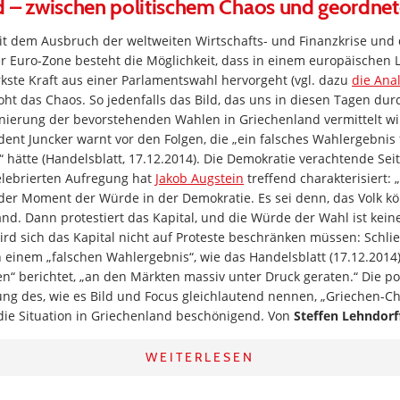
d – zwischen politischem Chaos und geordne
t dem Ausbruch der weltweiten Wirtschafts- und Finanzkrise und d
r Euro-Zone besteht die Möglichkeit, dass in einem europäischen 
ärkste Kraft aus einer Parlamentswahl hervorgeht (vgl. dazu
die Ana
oht das Chaos. So jedenfalls das Bild, das uns in diesen Tagen durc
nierung der bevorstehenden Wahlen in Griechenland vermittelt wi
ent Juncker warnt vor den Folgen, die „ein falsches Wahlergebnis
 hätte (Handelsblatt, 17.12.2014). Die Demokratie verachtende Seit
elebrierten Aufregung hat
Jakob Augstein
treffend charakterisiert: 
 der Moment der Würde in der Demokratie. Es sei denn, das Volk k
and. Dann protestiert das Kapital, und die Würde der Wahl ist kei
wird sich das Kapital nicht auf Proteste beschränken müssen: Schli
einem „falschen Wahlergebnis“, wie das Handelsblatt (17.12.2014)
“ berichtet, „an den Märkten massiv unter Druck geraten.“ Die po
ng des, wie es Bild und Focus gleichlautend nennen, „Griechen-Ch
die Situation in Griechenland beschönigend. Von
Steffen Lehndorf
WEITERLESEN