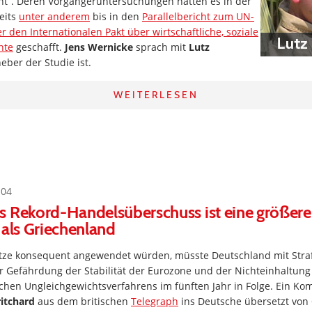
t“. Deren Vorgängeruntersuchungen hatten es in der
eits
unter anderem
bis in den
Parallelbericht zum UN-
r den Internationalen Pakt über wirtschaftliche, soziale
hte
geschafft.
Jens Wernicke
sprach mit
Lutz
heber der Studie ist.
WEITERLESEN
:04
s Rekord-Handelsüberschuss ist eine größer
 als Griechenland
tze konsequent angewendet würden, müsste Deutschland mit Stra
 Gefährdung der Stabilität der Eurozone und der Nichteinhaltung
ichen Ungleichgewichtsverfahrens im fünften Jahr in Folge. Ein K
itchard
aus dem britischen
Telegraph
ins Deutsche übersetzt von