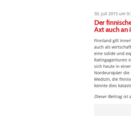
30. Juli 2015 um 9:
Der finnisch
Axt auch an 
Finnland gilt inne
auch als wirtschaf
eine solide und ex
Ratingagenturen st
sich heute in eine
Nordeuropäer die 
Medizin, die finni
könnte dies katas
Dieser Beitrag ist