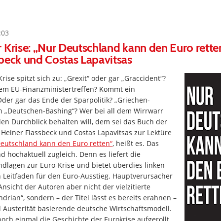
:03
 Krise: „Nur Deutschland kann den Euro rette
beck und Costas Lapavitsas
ise spitzt sich zu: „Grexit“ oder gar „Graccident“?
m EU-Finanzministertreffen? Kommt ein
der gar das Ende der Sparpolitik? „Griechen-
h „Deutschen-Bashing“? Wer bei all dem Wirrwarr
en Durchblick behalten will, dem sei das Buch der
einer Flassbeck und Costas Lapavitsas zur Lektüre
eutschland kann den Euro retten“
, heißt es. Das
d hochaktuell zugleich. Denn es liefert die
dlagen zur Euro-Krise und bietet überdies linken
 Leitfaden für den Euro-Ausstieg. Hauptverursacher
Ansicht der Autoren aber nicht der vielzitierte
drian“, sondern – der Titel lässt es bereits erahnen –
 Austerität basierende deutsche Wirtschaftsmodell.
och einmal die Geschichte der Eurokrise aufgerollt