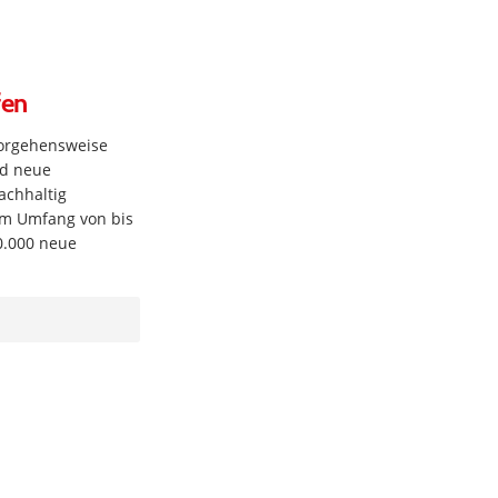
fen
 Vorgehensweise
nd neue
achhaltig
im Umfang von bis
0.000 neue