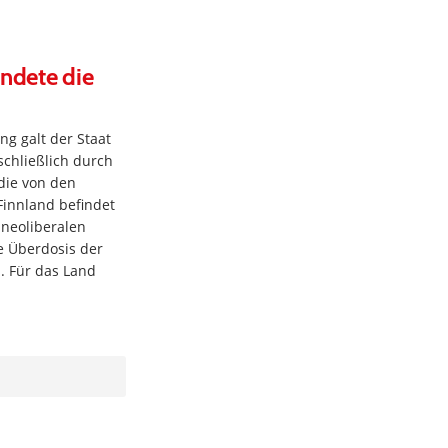
ündete die
ng galt der Staat
schließlich durch
 die von den
Finnland befindet
 neoliberalen
e Überdosis der
. Für das Land