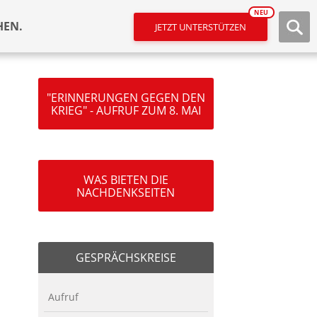
NEU
HEN.
JETZT UNTERSTÜTZEN
"ERINNERUNGEN GEGEN DEN
KRIEG" - AUFRUF ZUM 8. MAI
WAS BIETEN DIE
NACHDENKSEITEN
GESPRÄCHSKREISE
Aufruf