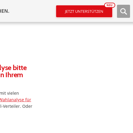
NEU
HEN.
JETZT UNTERSTÜTZEN
yse bitte
in Ihrem
mit vielen
Wahlanalyse für
l-Verteiler. Oder