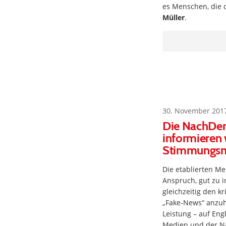
es Menschen, die 
Müller
.
30. November 201
Die NachDenk
informieren 
Stimmungsm
Die etablierten Me
Anspruch, gut zu 
gleichzeitig den k
„Fake-News“ anzuh
Leistung – auf En
Medien und der Na