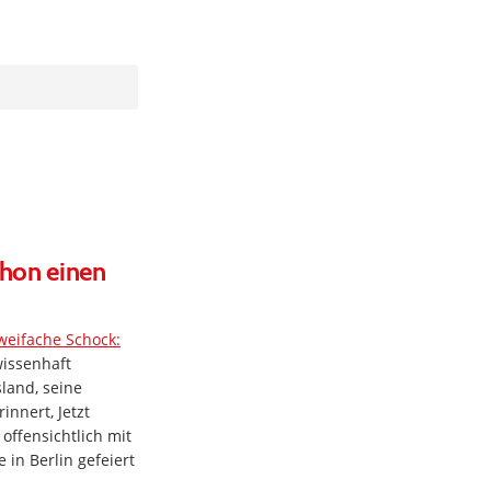
chon einen
weifache Schock:
wissenhaft
land, seine
innert, Jetzt
ffensichtlich mit
in Berlin gefeiert