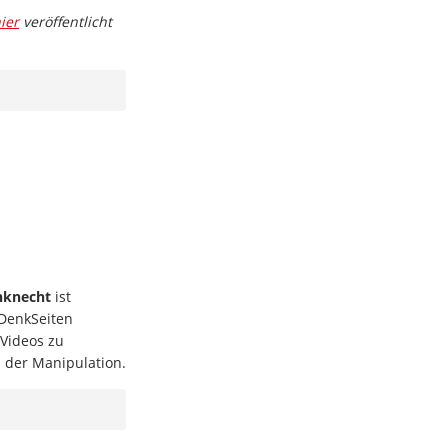
ier
veröffentlicht
nknecht
ist
hDenkSeiten
 Videos zu
 der Manipulation.