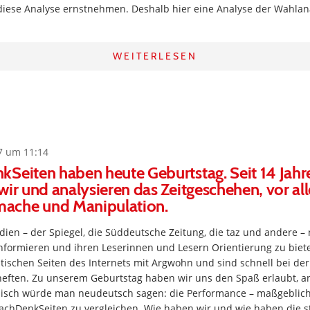
diese Analyse ernstnehmen. Deshalb hier eine Analyse der Wahlan
WEITERLESEN
7 um 11:14
Seiten haben heute Geburtstag. Seit 14 Jahr
wir und analysieren das Zeitgeschehen, vor al
ache und Manipulation.
dien – der Spiegel, die Süddeutsche Zeitung, die taz und andere –
informieren und ihren Leserinnen und Lesern Orientierung zu biet
ritischen Seiten des Internets mit Argwohn und sind schnell bei der
eften. Zu unserem Geburtstag haben wir uns den Spaß erlaubt, 
glisch würde man neudeutsch sagen: die Performance – maßgebliche
chDenkSeiten zu vergleichen. Wie haben wir und wie haben die s