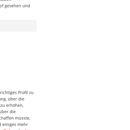
pf gesehen und
chtiges Profil zu
ng, über die
 zu erhöhen,
über die
schaffen müsste,
d einiges mehr