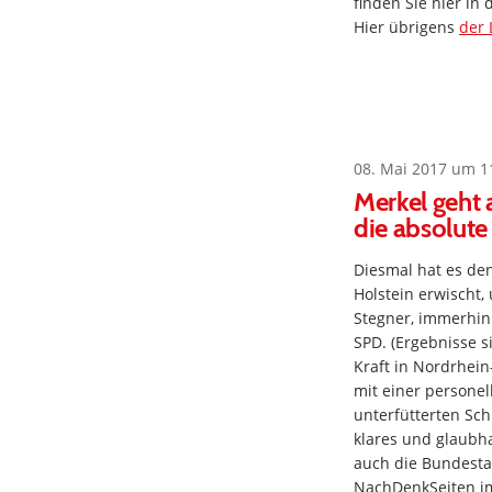
finden Sie hier in
Hier übrigens
der 
08. Mai 2017 um 1
Merkel geht 
die absolute
Diesmal hat es den
Holstein erwischt,
Stegner, immerhin 
SPD. (Ergebnisse 
Kraft in Nordrhein
mit einer personel
unterfütterten Sch
klares und glaubha
auch die Bundesta
NachDenkSeiten i