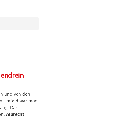
bendrein
en und von den
em Umfeld war man
gang. Das
en.
Albrecht