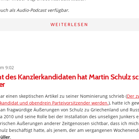
 auch als Audio-Podcast verfügbar.
WEITERLESEN
um 9:02
 des Kanzlerkandidaten hat Martin Schulz s
er
uar einen skeptischen Artikel zu seiner Nominierung schrieb (
Der z
rkandidat und obendrein Parteivorsitzender werden.
), hatte ich ge
h an fragwürdige Äußerungen von Schulz zu Griechenland und Russ
 2010 und seine Rolle bei der Installation des unseligen Junkers er
ischen Äußerungen anderer Zeitgenossen sichtbar, dass ich mich o
ulz beschäftigt hatte, als jenem, der am vergangenen Wochenende 
üller
.