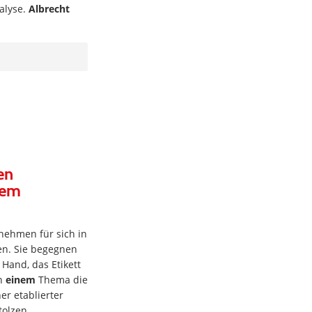
alyse.
Albrecht
en
lem
 nehmen für sich in
en. Sie begegnen
 Hand, das Etikett
an
einem
Thema die
r etablierter
tolzen