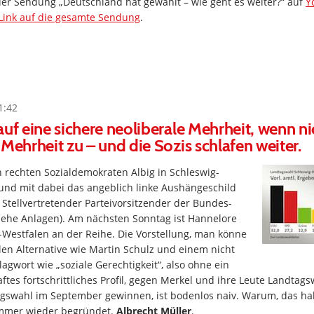
 der Sendung „Deutschland hat gewählt – wie geht es weiter?“ auf
Y
Link auf die gesamte Sendung
.
1:42
auf eine sichere neoliberale Mehrheit, wenn ni
 Mehrheit zu – und die Sozis schlafen weiter.
 rechten Sozialdemokraten Albig in Schleswig-
 und mit dabei das angeblich linke Aushängeschild
Stellvertretender Parteivorsitzender der Bundes-
siehe Anlagen). Am nächsten Sonntag ist Hannelore
-Westfalen an der Reihe. Die Vorstellung, man könne
len Alternative wie Martin Schulz und einem nicht
lagwort wie „soziale Gerechtigkeit“, also ohne ein
ftes fortschrittliches Profil, gegen Merkel und ihre Leute Landta
gswahl im September gewinnen, ist bodenlos naiv. Warum, das ha
mmer wieder begründet.
Albrecht Müller
.