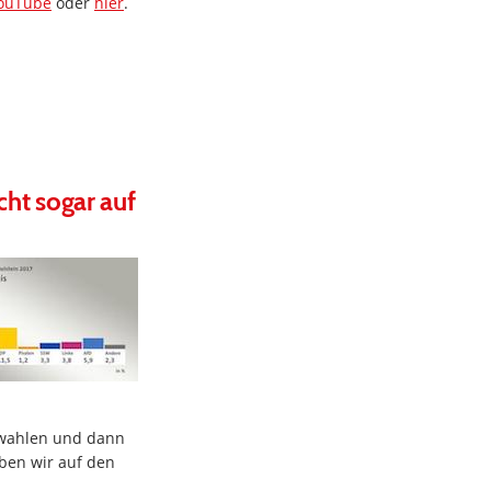
ouTube
oder
hier
.
cht sogar auf
gswahlen und dann
ben wir auf den