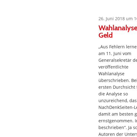
26. Juni 2018 um 1
Wahlanalyse 
Geld
„Aus Fehlern lernen
am 11. Juni vom
Generalsekretär d
veröffentlichte
Wahlanalyse
überschrieben. Bei
ersten Durchsicht 
die Analyse so
unzureichend, das
NachDenkSeiten-L
damit am besten ga
ernstgenommen. In 
beschrieben“. Ja s
Autoren der Unter