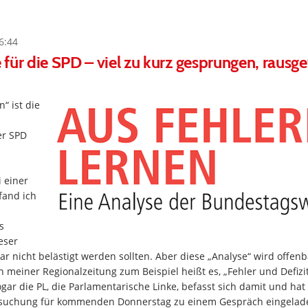
6:44
für die SPD – viel zu kurz gesprungen, rausg
“ ist die
er SPD
 einer
fand ich
s
eser
r nicht belästigt werden sollten. Aber diese „Analyse“ wird offenb
meiner Regionalzeitung zum Beispiel heißt es, „Fehler und Defizi
ogar die PL, die Parlamentarische Linke, befasst sich damit und hat
suchung für kommenden Donnerstag zu einem Gespräch eingelade