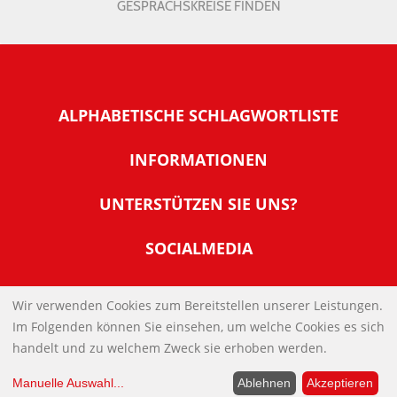
GESPRÄCHSKREISE FINDEN
ALPHABETISCHE SCHLAGWORTLISTE
INFORMATIONEN
Warum NachDenkSeiten
UNTERSTÜTZEN SIE UNS?
Wer steckt dahinter
Der Förderverein: IQM
SOCIALMEDIA
Tipps zur Nutzung der NachDenkSeiten
Allgemeine Spendeninformationen
Banner und E-Mail-Signaturen
IMPRESSUM
Werden Sie Fördermitglied
Wir verwenden Cookies zum Bereitstellen unserer Leistungen.
Links
Im Folgenden können Sie einsehen, um welche Cookies es sich
Spenden Sie Online
DATENSCHUTZERKLÄRUNG
Kontakt
handelt und zu welchem Zweck sie erhoben werden.
Impressum
Manuelle Auswahl
...
Ablehnen
Akzeptieren