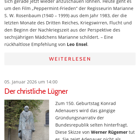
sich gerade jetzt wieder anzuschauen lohnen. Heute geht es
um den Film „Peppermint-Frieden“ der Regisseurin Marianne
S. W. Rosenbaum (1940 – 1999) aus dem Jahr 1983, der die
letzten Monate des Dritten Reiches, Kriegswirren, Flucht und
den Beginn der Nachkriegszeit aus der Perspektive des
sechsjährigen Mädchens Marianne schildert. – Eine
rückhaltlose Empfehlung von
Leo Ensel
.
WEITERLESEN
05. Januar 2026 um 14:00
Der christliche Lügner
Zum 150. Geburtstag Konrad
Adenauers wird das gängige
Gründungsnarrativ der
Bundesrepublik selten hinterfragt.
Diese Skizze von
Werner Rügemer
tut
es. Sie zeigt Adenauer nicht als