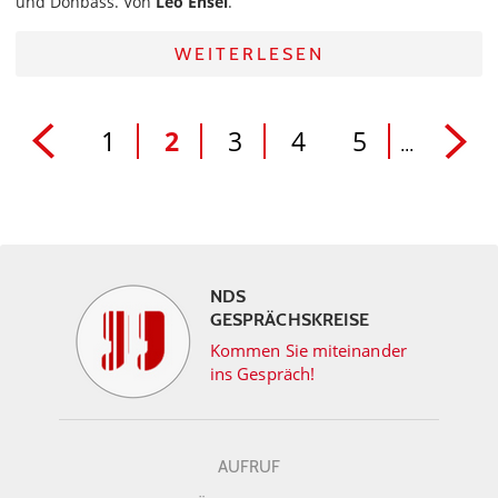
und Donbass. Von
Leo Ensel
.
WEITERLESEN
1
2
3
4
5
...
NDS
GESPRÄCHSKREISE
Kommen Sie miteinander
ins Gespräch!
AUFRUF