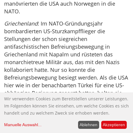
manövrierten die USA auch Norwegen in die
NATO.
Griechenland
: Im NATO-Gründungsjahr
bombardierten US-Sturzkampfflieger die
Stellungen der schon siegreichen
antifaschistischen Befreiungsbewegung in
Griechenland mit Napalm und rüsteten das
monarchietreue Militär aus, das mit den Nazis
kollaboriert hatte. Nur so konnte die
Befreiungsbewegung besiegt werden. Als die USA
hier wie in der benachbarten Türkei für eine US-
abhängige Regierung gesorgt hatten, holten sie
Wir verwenden Cookies zum Bereitstellen unserer Leistungen.
1952 die beiden Staaten in die NATO.
Im Folgenden können Sie einsehen, um welche Cookies es sich
Bundesrepublik Deutschland: Größte US-
handelt und zu welchem Zweck sie erhoben werden.
Festung in Europa
Manuelle Auswahl
...
Ablehnen
Akzeptieren
Die USA wollten vor allem die westlichen