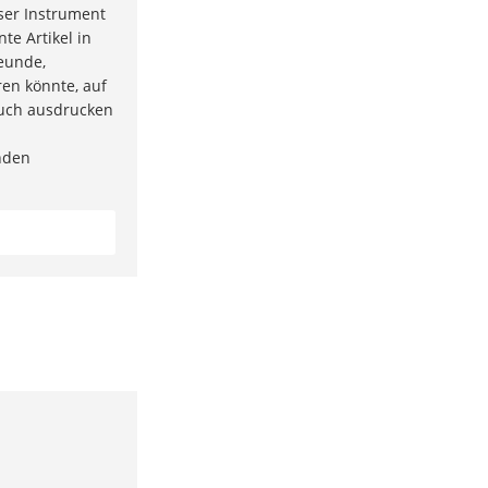
ser Instrument
te Artikel in
eunde,
ren könnte, auf
auch ausdrucken
nden