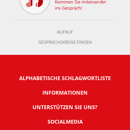
Kommen Sie miteinander
ins Gespräch!
AUFRUF
GESPRÄCHSKREISE FINDEN
ALPHABETISCHE SCHLAGWORTLISTE
INFORMATIONEN
Warum NachDenkSeiten
UNTERSTÜTZEN SIE UNS?
Wer steckt dahinter
Der Förderverein: IQM
SOCIALMEDIA
Tipps zur Nutzung der NachDenkSeiten
Allgemeine Spendeninformationen