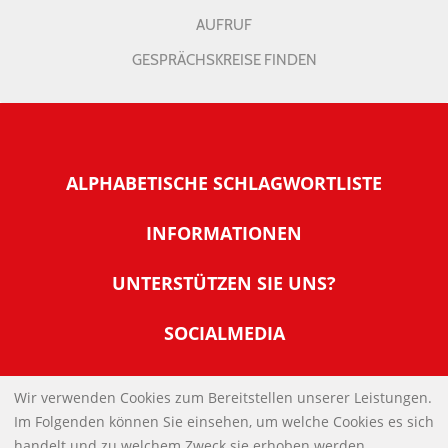
AUFRUF
GESPRÄCHSKREISE FINDEN
ALPHABETISCHE SCHLAGWORTLISTE
INFORMATIONEN
Warum NachDenkSeiten
UNTERSTÜTZEN SIE UNS?
Wer steckt dahinter
Der Förderverein: IQM
SOCIALMEDIA
Tipps zur Nutzung der NachDenkSeiten
Allgemeine Spendeninformationen
Banner und E-Mail-Signaturen
IMPRESSUM
Werden Sie Fördermitglied
Wir verwenden Cookies zum Bereitstellen unserer Leistungen.
Links
Im Folgenden können Sie einsehen, um welche Cookies es sich
Spenden Sie Online
DATENSCHUTZERKLÄRUNG
Kontakt
handelt und zu welchem Zweck sie erhoben werden.