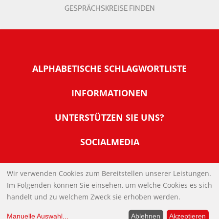
GESPRÄCHSKREISE FINDEN
ALPHABETISCHE SCHLAGWORTLISTE
INFORMATIONEN
Warum NachDenkSeiten
UNTERSTÜTZEN SIE UNS?
Wer steckt dahinter
Der Förderverein: IQM
SOCIALMEDIA
Tipps zur Nutzung der NachDenkSeiten
Allgemeine Spendeninformationen
Banner und E-Mail-Signaturen
IMPRESSUM
Werden Sie Fördermitglied
Wir verwenden Cookies zum Bereitstellen unserer Leistungen.
Links
Im Folgenden können Sie einsehen, um welche Cookies es sich
Spenden Sie Online
DATENSCHUTZERKLÄRUNG
Kontakt
handelt und zu welchem Zweck sie erhoben werden.
Impressum
Manuelle Auswahl
...
Ablehnen
Akzeptieren