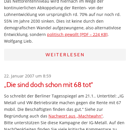
Das Nettorentenniveau wird hiernach im Wege der
kontinuierlichen Abkoppelung der Renten- von der
Lohnentwicklung von ursprünglich rd. 70% auf nur noch rd.
55% im Jahre 2030 sinken. Dies ist keine durch den
demografischen Wandel aufgezwungene, also alternativlose
Entwicklung, sondern
politisch gewollt [PDF – 224 KB]
.
Wolfgang Lieb.
WEITERLESEN
22. Januar 2007 um 8:59
„Die sind doch schon mit 68 tot“
So schreibt der Berliner Tagesspiegel am 21.1.. Untertitel: „IG
Metall und VW-Betriebsräte machen gegen die Rente mit 67
mobil. Die Beschäftigten finden das gut.“ Siehe zur
Begründung auch das
Nachwort aus „Machtwahn“
.
Bitte unterstützen Sie diese Kampagne der IG-Metall. Auf den
NachDenkSeiten finden Sie viele kritische Kommentare zu