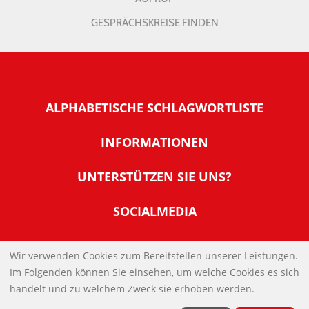
GESPRÄCHSKREISE FINDEN
ALPHABETISCHE SCHLAGWORTLISTE
INFORMATIONEN
Warum NachDenkSeiten
UNTERSTÜTZEN SIE UNS?
Wer steckt dahinter
Der Förderverein: IQM
SOCIALMEDIA
Tipps zur Nutzung der NachDenkSeiten
Allgemeine Spendeninformationen
Banner und E-Mail-Signaturen
IMPRESSUM
Werden Sie Fördermitglied
Wir verwenden Cookies zum Bereitstellen unserer Leistungen.
Links
Im Folgenden können Sie einsehen, um welche Cookies es sich
Spenden Sie Online
DATENSCHUTZERKLÄRUNG
Kontakt
handelt und zu welchem Zweck sie erhoben werden.