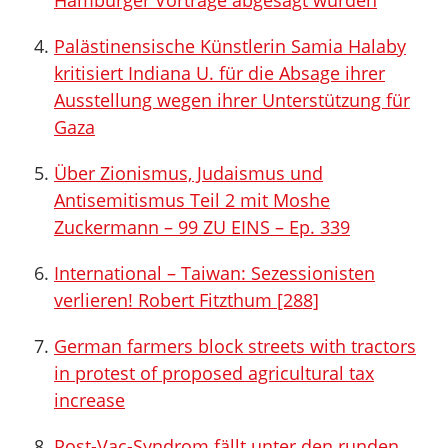
Hamburger Vorträge abgesagt wurden
Palästinensische Künstlerin Samia Halaby
kritisiert Indiana U. für die Absage ihrer
Ausstellung wegen ihrer Unterstützung für
Gaza
Über Zionismus, Judaismus und
Antisemitismus Teil 2 mit Moshe
Zuckermann – 99 ZU EINS – Ep. 339
International – Taiwan: Sezessionisten
verlieren! Robert Fitzthum [288]
German farmers block streets with tractors
in protest of proposed agricultural tax
increase
Post-Vac-Syndrom fällt unter den runden