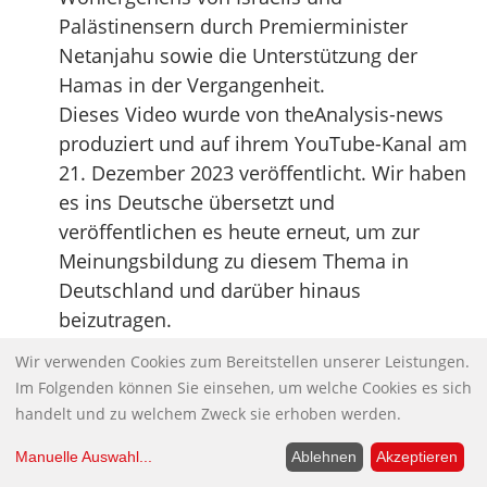
Palästinensern durch Premierminister
Netanjahu sowie die Unterstützung der
Hamas in der Vergangenheit.
Dieses Video wurde von theAnalysis-news
produziert und auf ihrem YouTube-Kanal am
21. Dezember 2023 veröffentlicht. Wir haben
es ins Deutsche übersetzt und
veröffentlichen es heute erneut, um zur
Meinungsbildung zu diesem Thema in
Deutschland und darüber hinaus
beizutragen.
ÜBER DR. OFER CASSIF: Dr. Ofer Cassif,
Wir verwenden Cookies zum Bereitstellen unserer Leistungen.
Dozent für Philosophie und Politik an der
Im Folgenden können Sie einsehen, um welche Cookies es sich
Hebräischen Universität Jerusalem, dem
handelt und zu welchem Zweck sie erhoben werden.
Sapir Academic College und dem Tel Aviv-
Manuelle Auswahl
...
Ablehnen
Akzeptieren
Jaffa Academic College, Promotion an der