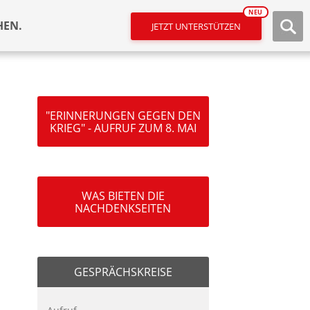
NEU
HEN.
JETZT UNTERSTÜTZEN
"ERINNERUNGEN GEGEN DEN
KRIEG" - AUFRUF ZUM 8. MAI
WAS BIETEN DIE
NACHDENKSEITEN
GESPRÄCHSKREISE