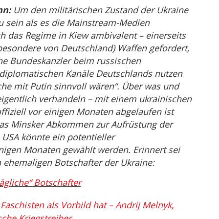
nn:
Um den militärischen Zustand der Ukraine
 zu sein als es die Mainstream-Medien
ch das Regime in Kiew ambivalent – einerseits
esondere von Deutschland) Waffen gefordert,
che Bundeskanzler beim russischen
 diplomatischen Kanäle Deutschlands nutzen
he mit Putin sinnvoll wären“. Über was und
igentlich verhandeln – mit einem ukrainischen
ffiziell vor einigen Monaten abgelaufen ist
r das Minsker Abkommen zur Aufrüstung der
 USA könnte ein potentieller
inigen Monaten gewählt werden. Erinnert sei
n ehemaligen Botschafter der Ukraine:
ägliche“ Botschafter
 Faschisten als Vorbild hat – Andrij Melnyk,
che Kriegstreiber