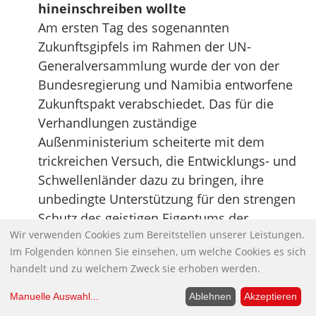
hineinschreiben wollte
Am ersten Tag des sogenannten
Zukunftsgipfels im Rahmen der UN-
Generalversammlung wurde der von der
Bundesregierung und Namibia entworfene
Zukunftspakt verabschiedet. Das für die
Verhandlungen zuständige
Außenministerium scheiterte mit dem
trickreichen Versuch, die Entwicklungs- und
Schwellenländer dazu zu bringen, ihre
unbedingte Unterstützung für den strengen
Schutz des geistigen Eigentums der
Wir verwenden Cookies zum Bereitstellen unserer Leistungen.
Konzerne der Industrieländer zu erklären.
Im Folgenden können Sie einsehen, um welche Cookies es sich
Quelle:
Norbert Häring
handelt und zu welchem Zweck sie erhoben werden.
Warum BUND und NABU so wenig
Manuelle Auswahl
...
Ablehnen
Akzeptieren
Einfluss auf die Politik haben