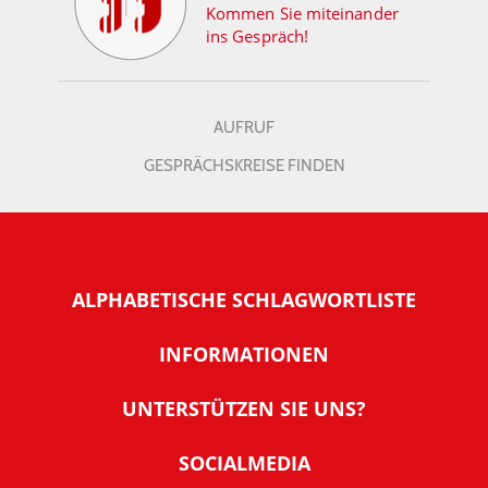
Kommen Sie miteinander
ins Gespräch!
AUFRUF
GESPRÄCHSKREISE FINDEN
ALPHABETISCHE SCHLAGWORTLISTE
INFORMATIONEN
Warum NachDenkSeiten
UNTERSTÜTZEN SIE UNS?
Wer steckt dahinter
Der Förderverein: IQM
SOCIALMEDIA
Tipps zur Nutzung der NachDenkSeiten
Allgemeine Spendeninformationen