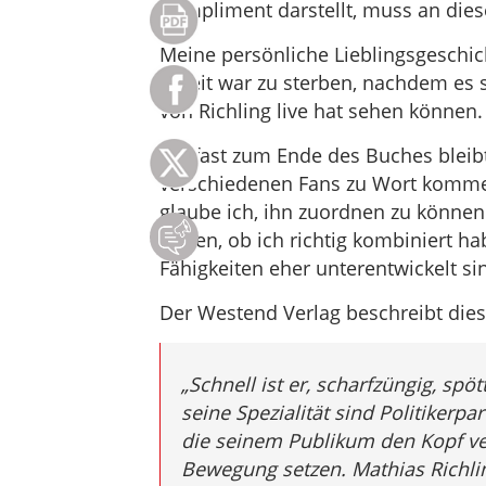
Kompliment darstellt, muss an diese
Meine persönliche Lieblingsgeschicht
bereit war zu sterben, nachdem es s
von Richling live hat sehen können.
Bis fast zum Ende des Buches bleibt
verschiedenen Fans zu Wort kommen
glaube ich, ihn zuordnen zu können.
fragen, ob ich richtig kombiniert h
Fähigkeiten eher unterentwickelt si
Der Westend Verlag beschreibt diese
„Schnell ist er, scharfzüngig, sp
seine Spezialität sind Politikerpa
die seinem Publikum den Kopf ve
Bewegung setzen. Mathias Richlin