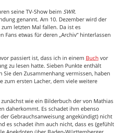
Jahren seine TV-Show beim
SWR
.
dung genannt. Am 10. Dezember wird der
um letzten Mal fallen. Da ist es
en Fans etwas für deren „Archiv“ hinterlassen
vor passiert ist, dass ich in einem
Buch
vor
g zu lesen hatte. Sieben Punkte enthält
wenn Sie den Zusammenhang vermissen, haben
te zum ersten Lacher, dem viele weitere
 zunächst wie ein Bilderbuch der von Mathias
iten daherkommt. Es schadet ihm ebenso
n der Gebrauchsanweisung angekündigt) nicht
d es schadet ihm auch nicht, dass es (gefühlt
viele Anekdoten über Baden-Württemberger