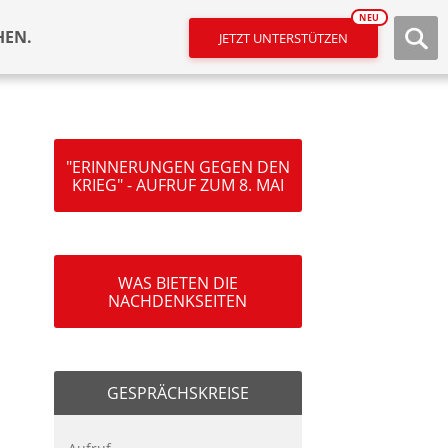
NEU
HEN.
JETZT UNTERSTÜTZEN
"ERINNERUNGEN GEGEN DEN
KRIEG" - AUFRUF ZUM 8. MAI
WAS BIETEN DIE
NACHDENKSEITEN
GESPRÄCHSKREISE