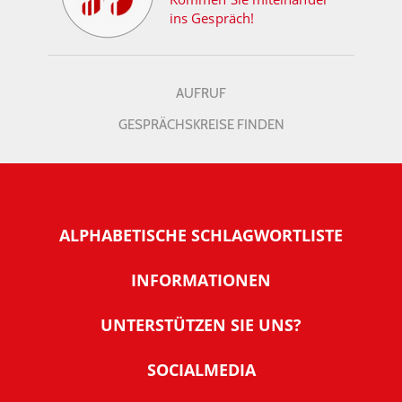
ins Gespräch!
AUFRUF
GESPRÄCHSKREISE FINDEN
ALPHABETISCHE SCHLAGWORTLISTE
INFORMATIONEN
Warum NachDenkSeiten
UNTERSTÜTZEN SIE UNS?
Wer steckt dahinter
Der Förderverein: IQM
SOCIALMEDIA
Tipps zur Nutzung der NachDenkSeiten
Allgemeine Spendeninformationen