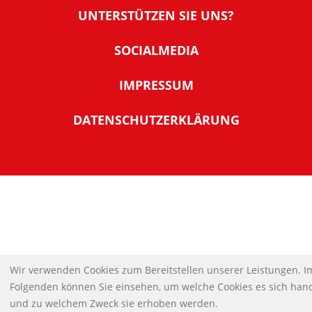
Warum NachDenkSeiten
UNTERSTÜTZEN SIE UNS?
Wer steckt dahinter
Der Förderverein: IQM
SOCIALMEDIA
Tipps zur Nutzung der NachDenkSeiten
Allgemeine Spendeninformationen
Banner und E-Mail-Signaturen
IMPRESSUM
Werden Sie Fördermitglied
Links
Spenden Sie Online
DATENSCHUTZERKLÄRUNG
Kontakt
Impressum
Wir verwenden Cookies zum Bereitstellen unserer Leistungen. I
Folgenden können Sie einsehen, um welche Cookies es sich hand
und zu welchem Zweck sie erhoben werden.