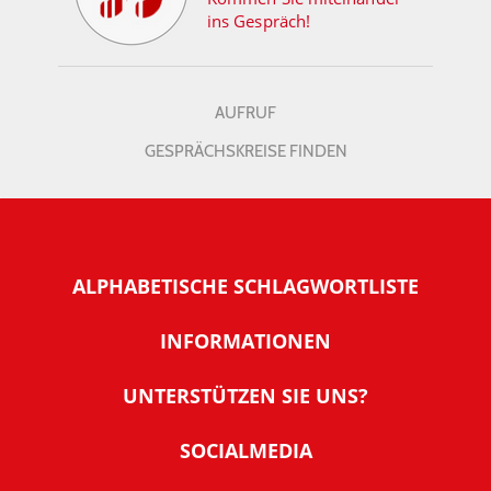
ins Gespräch!
AUFRUF
GESPRÄCHSKREISE FINDEN
ALPHABETISCHE SCHLAGWORTLISTE
INFORMATIONEN
Warum NachDenkSeiten
UNTERSTÜTZEN SIE UNS?
Wer steckt dahinter
Der Förderverein: IQM
SOCIALMEDIA
Tipps zur Nutzung der NachDenkSeiten
Allgemeine Spendeninformationen