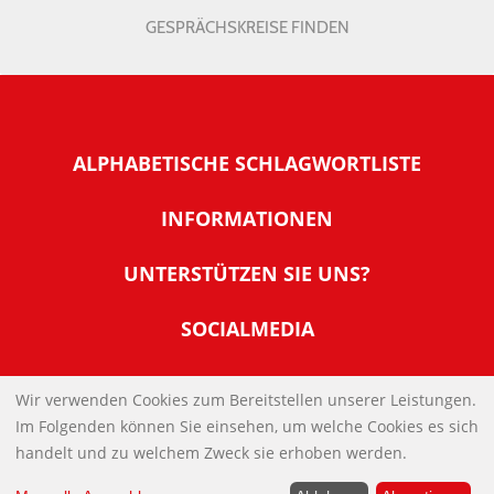
GESPRÄCHSKREISE FINDEN
ALPHABETISCHE SCHLAGWORTLISTE
INFORMATIONEN
Warum NachDenkSeiten
UNTERSTÜTZEN SIE UNS?
Wer steckt dahinter
Der Förderverein: IQM
SOCIALMEDIA
Tipps zur Nutzung der NachDenkSeiten
Allgemeine Spendeninformationen
Banner und E-Mail-Signaturen
IMPRESSUM
Werden Sie Fördermitglied
Wir verwenden Cookies zum Bereitstellen unserer Leistungen.
Links
Im Folgenden können Sie einsehen, um welche Cookies es sich
Spenden Sie Online
DATENSCHUTZERKLÄRUNG
Kontakt
handelt und zu welchem Zweck sie erhoben werden.
Impressum