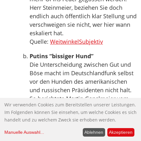
Herr Steinmeier, beziehen Sie doch
endlich auch öffentlich klar Stellung und
verschweigen sie nicht, wer hier wann
eskaliert hat.
Quelle:
WeitwinkelSubjektiv
Putins “bissiger Hund”
Die Unterscheidung zwischen Gut und
Böse macht im Deutschlandfunk selbst
vor den Hunden des amerikanischen
und russischen Präsidenten nicht halt.
So berichtete Martin Ganslmeier vom
Wir verwenden Cookies zum Bereitstellen unserer Leistungen.
Besuch der Kanzlerin in den USA: […]
Im Folgenden können Sie einsehen, um welche Cookies es sich
„Im Weißen Haus muss sich Angela
handelt und zu welchem Zweck sie erhoben werden.
Merkel jedenfalls nicht vor einem
bissigen Hund fürchten. Obamas
Manuelle Auswahl
...
Ablehnen
Akzeptieren