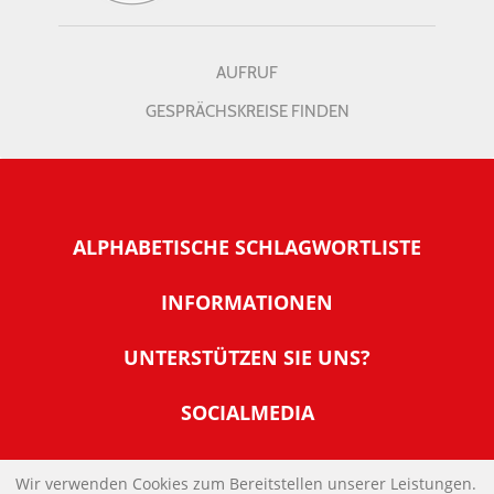
AUFRUF
GESPRÄCHSKREISE FINDEN
ALPHABETISCHE SCHLAGWORTLISTE
INFORMATIONEN
Warum NachDenkSeiten
UNTERSTÜTZEN SIE UNS?
Wer steckt dahinter
Der Förderverein: IQM
SOCIALMEDIA
Tipps zur Nutzung der NachDenkSeiten
Allgemeine Spendeninformationen
Banner und E-Mail-Signaturen
IMPRESSUM
Werden Sie Fördermitglied
Wir verwenden Cookies zum Bereitstellen unserer Leistungen.