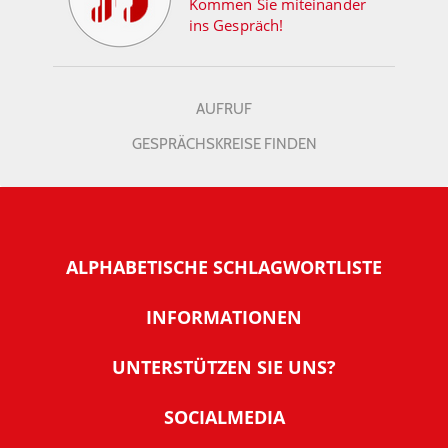
Kommen Sie miteinander
ins Gespräch!
AUFRUF
GESPRÄCHSKREISE FINDEN
ALPHABETISCHE SCHLAGWORTLISTE
INFORMATIONEN
Warum NachDenkSeiten
UNTERSTÜTZEN SIE UNS?
Wer steckt dahinter
Der Förderverein: IQM
SOCIALMEDIA
Tipps zur Nutzung der NachDenkSeiten
Allgemeine Spendeninformationen