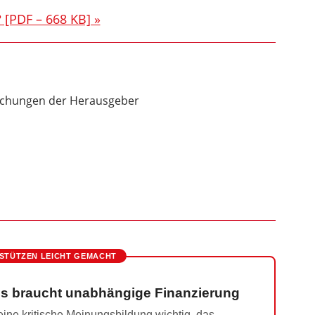
 [PDF – 668 KB] »
lichungen der Herausgeber
STÜTZEN LEICHT GEMACHT
s braucht unabhängige Finanzierung
ine kritische Meinungsbildung wichtig, das