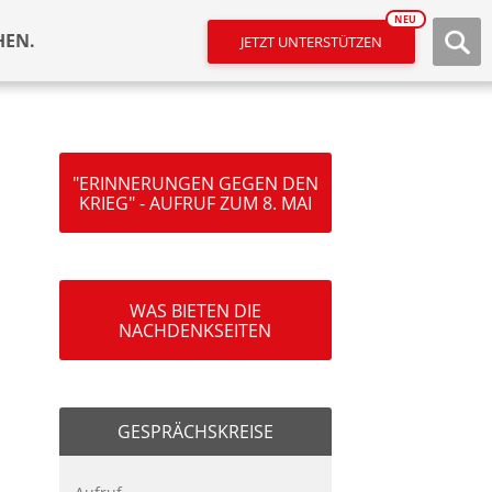
NEU
HEN.
JETZT UNTERSTÜTZEN
"ERINNERUNGEN GEGEN DEN
KRIEG" - AUFRUF ZUM 8. MAI
WAS BIETEN DIE
NACHDENKSEITEN
GESPRÄCHSKREISE