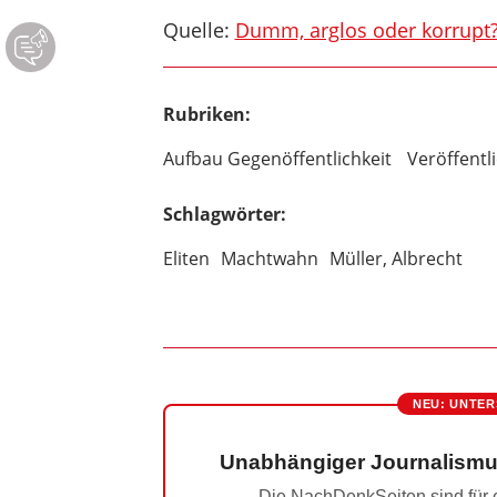
Quelle:
Dumm, arglos oder korrupt?
Rubriken:
Aufbau Gegenöffentlichkeit
Veröffent
Schlagwörter:
Eliten
Machtwahn
Müller, Albrecht
NEU: UNTER
Unabhängiger Journalismu
Die NachDenkSeiten sind für e