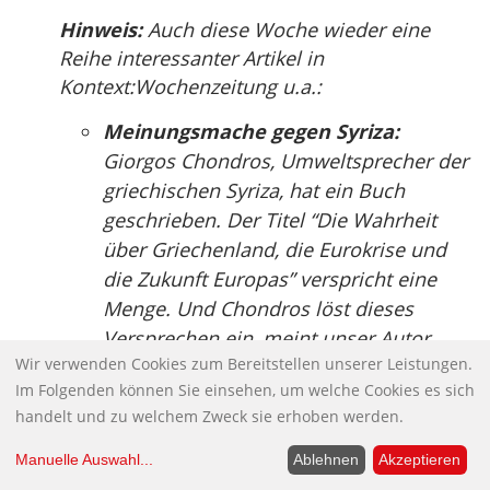
Hinweis:
Auch diese Woche wieder eine
Reihe interessanter Artikel in
Kontext:Wochenzeitung u.a.:
Meinungsmache gegen Syriza:
Giorgos Chondros, Umweltsprecher der
griechischen Syriza, hat ein Buch
geschrieben. Der Titel “Die Wahrheit
über Griechenland, die Eurokrise und
die Zukunft Europas” verspricht eine
Menge. Und Chondros löst dieses
Versprechen ein, meint unser Autor.
Wir verwenden Cookies zum Bereitstellen unserer Leistungen.
Keine Revoluzzer:
“Keine Angst vor der
Im Folgenden können Sie einsehen, um welche Cookies es sich
Macht” – das ist Rezzo Schlauch zu
handelt und zu welchem Zweck sie erhoben werden.
glauben. So heißt das Buch, das er
Manuelle Auswahl
...
Ablehnen
Akzeptieren
zusammen mit dem Historiker Reinhold