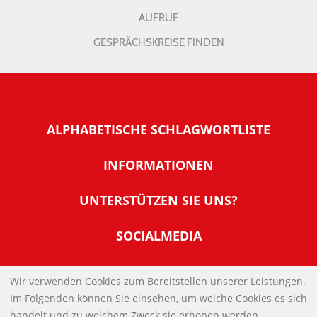
AUFRUF
GESPRÄCHSKREISE FINDEN
ALPHABETISCHE SCHLAGWORTLISTE
INFORMATIONEN
Warum NachDenkSeiten
UNTERSTÜTZEN SIE UNS?
Wer steckt dahinter
Der Förderverein: IQM
SOCIALMEDIA
Tipps zur Nutzung der NachDenkSeiten
Allgemeine Spendeninformationen
Banner und E-Mail-Signaturen
IMPRESSUM
Werden Sie Fördermitglied
Wir verwenden Cookies zum Bereitstellen unserer Leistungen.
Links
Im Folgenden können Sie einsehen, um welche Cookies es sich
Spenden Sie Online
DATENSCHUTZERKLÄRUNG
Kontakt
handelt und zu welchem Zweck sie erhoben werden.