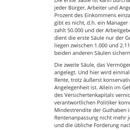
Die erste Säule ist kann durch
jeder Bürger, Arbeiter und Ang
Prozent des Einkommens einza
gibt es nicht, d.h. ein Manag
zahlt 50.000 und der Arbeitgeb
dient die erste Säule nur der 
liegen zwischen 1.000 und 2.1
beiden anderen Säulen sichern
Die zweite Säule, das Vermöge
angelegt. Und hier wird einmal
Rente, trotz äußerst konservati
Angelegenheit ist. Allein im G
des Versichertenkapitals verni
verantwortlichen Politiker ko
Mindestrendite der Guthaben i
Rentenanpassung nicht mehr je
und die übliche Forderung nach