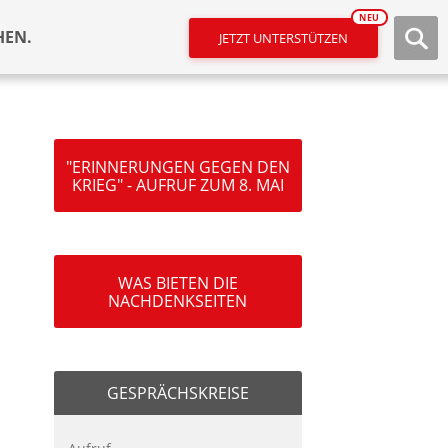
NEU
HEN.
JETZT UNTERSTÜTZEN
"ERINNERUNGEN GEGEN DEN
KRIEG" - AUFRUF ZUM 8. MAI
WAS BIETEN DIE
NACHDENKSEITEN
GESPRÄCHSKREISE