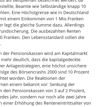
aus als beispielhaft bezeichnet werden, da
estellte, Beamte wie Selbständige knapp 10
hlen. Eine Höchstgrenze wie in Deutschland
er mit einem Einkommen von 1 Mio.Franken
er legt die gleiche Summe dazu. Allerdings
Grundsicherung. Die ausbezahlten Renten
10 Franken. Den Lebensstandard sollen die
.
n der Pensionskassen wird am Kapitalmarkt
 mehr deutlich, dass die kapitalgedeckte
ver Anlagestrategien, eine höchst unsichere
efolge des Börsencrashs 2000 sind 10 Prozent
chtet worden. Die Reaktionen der
mmen einem bekannt vor: Senkung der
n den Pensionskassen von 3 auf 2 Prozent,
des Jahr, sondern nur noch alle zwei Jahre
 einer Erhöhung des Renteneintrittsalter von