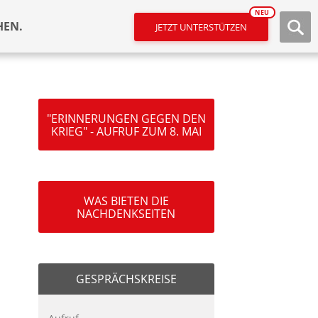
NEU
HEN.
JETZT UNTERSTÜTZEN
"ERINNERUNGEN GEGEN DEN
KRIEG" - AUFRUF ZUM 8. MAI
WAS BIETEN DIE
NACHDENKSEITEN
GESPRÄCHSKREISE