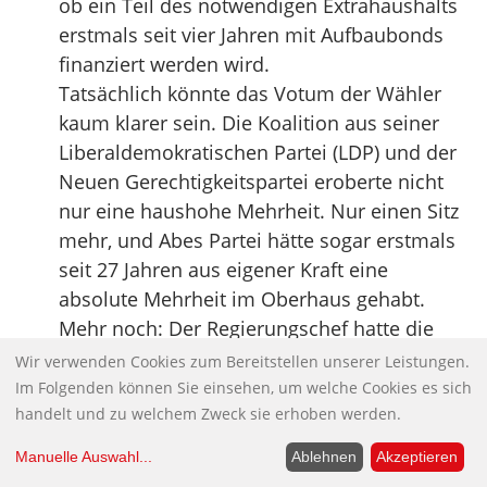
ob ein Teil des notwendigen Extrahaushalts
erstmals seit vier Jahren mit Aufbaubonds
finanziert werden wird.
Tatsächlich könnte das Votum der Wähler
kaum klarer sein. Die Koalition aus seiner
Liberaldemokratischen Partei (LDP) und der
Neuen Gerechtigkeitspartei eroberte nicht
nur eine haushohe Mehrheit. Nur einen Sitz
mehr, und Abes Partei hätte sogar erstmals
seit 27 Jahren aus eigener Kraft eine
absolute Mehrheit im Oberhaus gehabt.
Mehr noch: Der Regierungschef hatte die
Wahl für die eigentlich weniger wichtige
Wir verwenden Cookies zum Bereitstellen unserer Leistungen.
obere Kammer des Parlaments zum Plebiszit
Im Folgenden können Sie einsehen, um welche Cookies es sich
handelt und zu welchem Zweck sie erhoben werden.
darüber gemacht, ob er wie beabsichtigt
neue Konjunkturprogramme auflegen und
Manuelle Auswahl
...
Ablehnen
Akzeptieren
eine Mehrwertsteuererhöhung verschieben