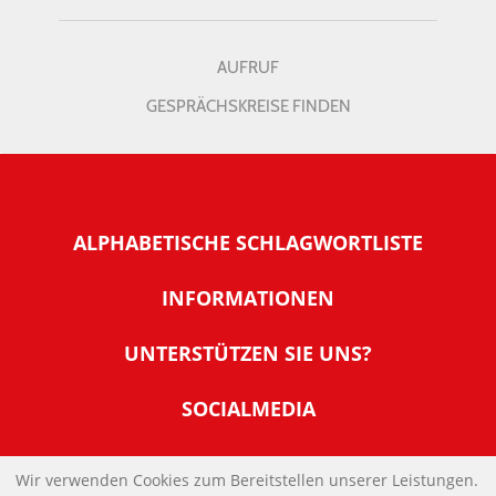
AUFRUF
GESPRÄCHSKREISE FINDEN
ALPHABETISCHE SCHLAGWORTLISTE
INFORMATIONEN
Warum NachDenkSeiten
UNTERSTÜTZEN SIE UNS?
Wer steckt dahinter
Der Förderverein: IQM
SOCIALMEDIA
Tipps zur Nutzung der NachDenkSeiten
Allgemeine Spendeninformationen
Banner und E-Mail-Signaturen
IMPRESSUM
Werden Sie Fördermitglied
Wir verwenden Cookies zum Bereitstellen unserer Leistungen.
Links