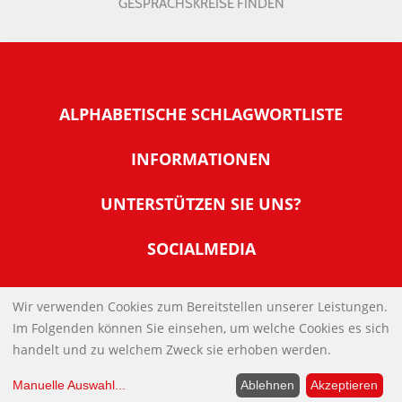
GESPRÄCHSKREISE FINDEN
ALPHABETISCHE SCHLAGWORTLISTE
INFORMATIONEN
Warum NachDenkSeiten
UNTERSTÜTZEN SIE UNS?
Wer steckt dahinter
Der Förderverein: IQM
SOCIALMEDIA
Tipps zur Nutzung der NachDenkSeiten
Allgemeine Spendeninformationen
Banner und E-Mail-Signaturen
IMPRESSUM
Werden Sie Fördermitglied
Wir verwenden Cookies zum Bereitstellen unserer Leistungen.
Links
Im Folgenden können Sie einsehen, um welche Cookies es sich
Spenden Sie Online
DATENSCHUTZERKLÄRUNG
Kontakt
handelt und zu welchem Zweck sie erhoben werden.
Impressum
Manuelle Auswahl
...
Ablehnen
Akzeptieren