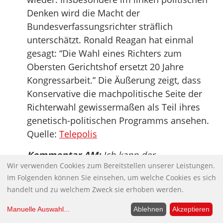
Denken wird die Macht der
Bundesverfassungsrichter sträflich
unterschätzt. Ronald Reagan hat einmal
gesagt: “Die Wahl eines Richters zum
Obersten Gerichtshof ersetzt 20 Jahre
Kongressarbeit.” Die Äußerung zeigt, dass
Konservative die machpolitische Seite der
Richterwahl gewissermaßen als Teil ihres
genetisch-politischen Programms ansehen.
Quelle:
Telepolis
Kommentar AM:
Ich kann der
Wir verwenden Cookies zum Bereitstellen unserer Leistungen.
Hauptbotschaft dieses Interviews nicht
Im Folgenden können Sie einsehen, um welche Cookies es sich
folgen. So kenne ich durchaus eine Menge
handelt und zu welchem Zweck sie erhoben werden.
Linker, die die Bedeutung der
Zusammensetzung des obersten Gerichtes
Manuelle Auswahl
...
Ablehnen
Akzeptieren
durchaus erkennen. Linke, die ich kenne,