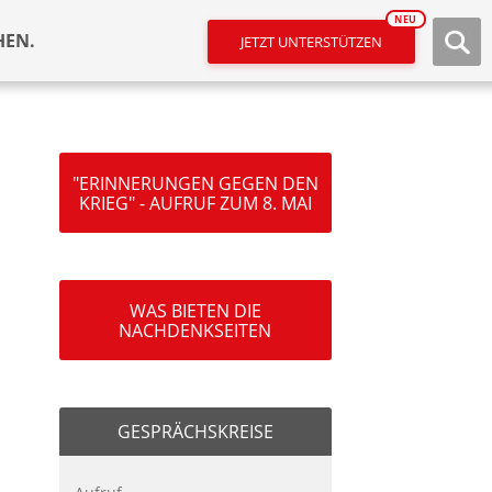
NEU
HEN.
JETZT UNTERSTÜTZEN
"ERINNERUNGEN GEGEN DEN
KRIEG" - AUFRUF ZUM 8. MAI
WAS BIETEN DIE
NACHDENKSEITEN
GESPRÄCHSKREISE