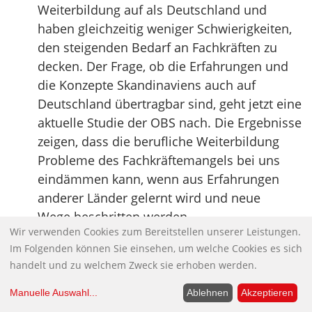
Weiterbildung auf als Deutschland und
haben gleichzeitig weniger Schwierigkeiten,
den steigenden Bedarf an Fachkräften zu
decken. Der Frage, ob die Erfahrungen und
die Konzepte Skandinaviens auch auf
Deutschland übertragbar sind, geht jetzt eine
aktuelle Studie der OBS nach. Die Ergebnisse
zeigen, dass die berufliche Weiterbildung
Probleme des Fachkräftemangels bei uns
eindämmen kann, wenn aus Erfahrungen
anderer Länder gelernt wird und neue
Wege beschritten werden.
Wir verwenden Cookies zum Bereitstellen unserer Leistungen.
Quelle:
Otto-Brenner-Stiftung [PDF – 246 KB]
Im Folgenden können Sie einsehen, um welche Cookies es sich
handelt und zu welchem Zweck sie erhoben werden.
Ökonomie: Leben in der Scheinwelt
Die Finanz- und Wirtschaftskrise ist auch
Manuelle Auswahl
...
Ablehnen
Akzeptieren
eine Krise der Wirtschaftswissenschaften.