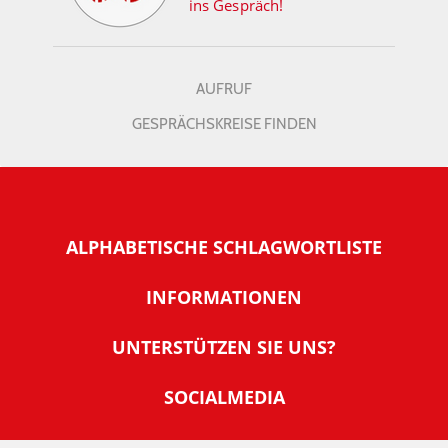
ins Gespräch!
AUFRUF
GESPRÄCHSKREISE FINDEN
ALPHABETISCHE SCHLAGWORTLISTE
INFORMATIONEN
Warum NachDenkSeiten
UNTERSTÜTZEN SIE UNS?
Wer steckt dahinter
Der Förderverein: IQM
SOCIALMEDIA
Tipps zur Nutzung der NachDenkSeiten
Allgemeine Spendeninformationen
Banner und E-Mail-Signaturen
IMPRESSUM