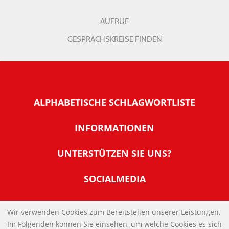
AUFRUF
GESPRÄCHSKREISE FINDEN
ALPHABETISCHE SCHLAGWORTLISTE
INFORMATIONEN
Warum NachDenkSeiten
UNTERSTÜTZEN SIE UNS?
Wer steckt dahinter
Der Förderverein: IQM
SOCIALMEDIA
Tipps zur Nutzung der NachDenkSeiten
Allgemeine Spendeninformationen
Banner und E-Mail-Signaturen
IMPRESSUM
Werden Sie Fördermitglied
Wir verwenden Cookies zum Bereitstellen unserer Leistungen.
Links
Im Folgenden können Sie einsehen, um welche Cookies es sich
Spenden Sie Online