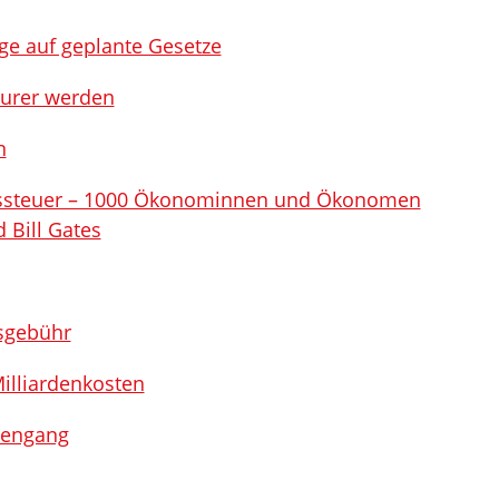
ge auf geplante Gesetze
eurer werden
n
ionssteuer – 1000 Ökonominnen und Ökonomen
 Bill Gates
isgebühr
illiardenkosten
iengang