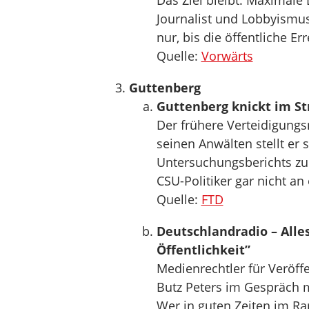
Das Ziel bleibt: Maximale 
Journalist und Lobbyismus
nur, bis die öffentliche E
Quelle:
Vorwärts
Guttenberg
Guttenberg knickt im St
Der frühere Verteidigungs
seinen Anwälten stellt er 
Untersuchungsberichts zu 
CSU-Politiker gar nicht an
Quelle:
FTD
Deutschlandradio – Alles
Öffentlichkeit”
Medienrechtler für Veröff
Butz Peters im Gespräch 
Wer in guten Zeiten im Ra