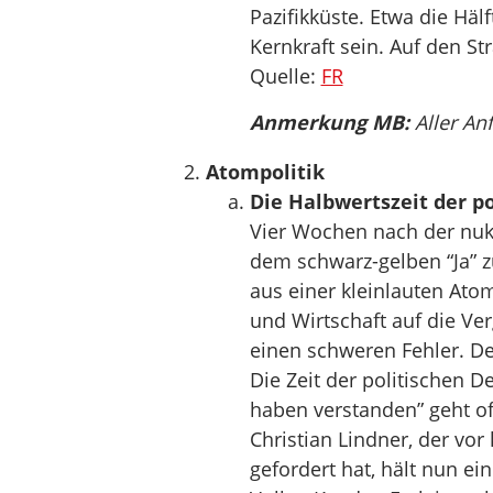
Pazifikküste. Etwa die Häl
Kernkraft sein. Auf den S
Quelle:
FR
Anmerkung MB:
Aller An
Atompolitik
Die Halbwertszeit der p
Vier Wochen nach der nuk
dem schwarz-gelben “Ja” 
aus einer kleinlauten Atom
und Wirtschaft auf die Ve
einen schweren Fehler. De
Die Zeit der politischen D
haben verstanden” geht o
Christian Lindner, der vo
gefordert hat, hält nun e