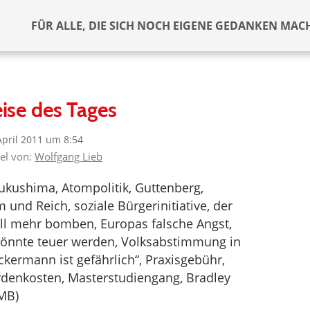
FÜR ALLE, DIE SICH NOCH EIGENE GEDANKEN MAC
ise des Tages
April 2011 um 8:54
kel von:
Wolfgang Lieb
ukushima, Atompolitik, Guttenberg,
 und Reich, soziale Bürgerinitiative, der
l mehr bomben, Europas falsche Angst,
könnte teuer werden, Volksabstimmung in
ckermann ist gefährlich“, Praxisgebühr,
ardenkosten, Masterstudiengang, Bradley
/MB)