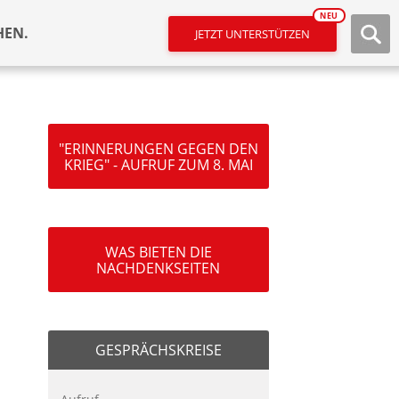
NEU
HEN.
JETZT UNTERSTÜTZEN
"ERINNERUNGEN GEGEN DEN
KRIEG" - AUFRUF ZUM 8. MAI
WAS BIETEN DIE
NACHDENKSEITEN
GESPRÄCHSKREISE