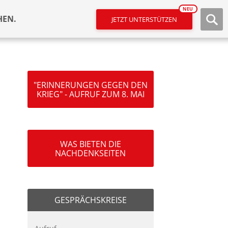
NEU
HEN.
JETZT UNTERSTÜTZEN
"ERINNERUNGEN GEGEN DEN
KRIEG" - AUFRUF ZUM 8. MAI
WAS BIETEN DIE
NACHDENKSEITEN
GESPRÄCHSKREISE