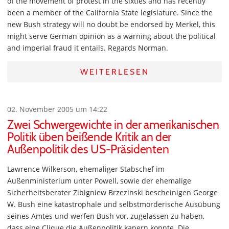
of the movement of protest in the sixties and has recently
been a member of the California State legislature. Since the
new Bush strategy will no doubt be endorsed by Merkel, this
might serve German opinion as a warning about the political
and imperial fraud it entails. Regards Norman.
WEITERLESEN
02. November 2005 um 14:22
Zwei Schwergewichte in der amerikanischen
Politik üben beißende Kritik an der
Außenpolitik des US-Präsidenten
Lawrence Wilkerson, ehemaliger Stabschef im
Außenministerium unter Powell, sowie der ehemalige
Sicherheitsberater Zibigniew Brzezinski bescheinigen George
W. Bush eine katastrophale und selbstmörderische Ausübung
seines Amtes und werfen Bush vor, zugelassen zu haben,
dass eine Clique die Außenpolitik kapern konnte. Die