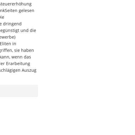
tsteuererhöhung
enkSeiten gelesen
Die
ie dringend
begünstigt und die
Gewerbe)
Eliten in
riffen, sie haben
n kann, wenn das
der Erarbeitung
nschlägigen Auszug