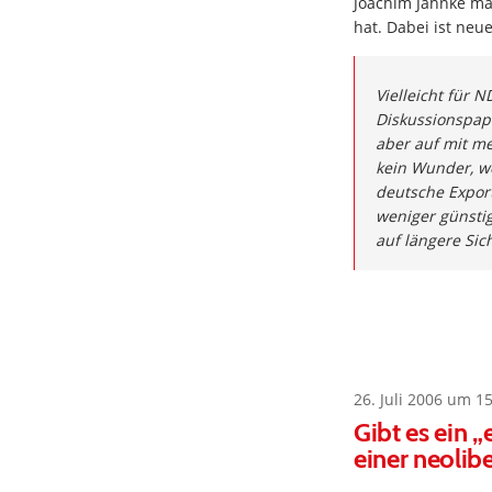
Joachim Jahnke ma
hat. Dabei ist neu
Vielleicht für 
Diskussionspapi
aber auf mit me
kein Wunder, w
deutsche Exportw
weniger günstig
auf längere Sic
26. Juli 2006 um 1
Gibt es ein 
einer neolibe