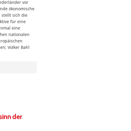
ederländer vor
gende ökonomische
tellt sich die
ktive für eine
inmal eine
chen nationalen
uropäischen
nen; Volker Bahl
sinn der