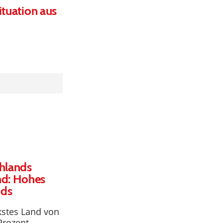
ituation aus
chlands
nd: Hohes
nds
kstes Land von
Prozent.