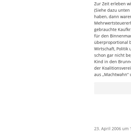
Zur Zeit erleben 
(Siehe dazu unten 
haben, dann waren 
Mehrwertsteuererhö
gebrauchte Kaufkra
für den Binnenmar
überproportional be
Wirtschaft, Politi
schon gar nicht be
Kind in den Brunne
der Koalitionsver
aus „Machtwahn“ u
23. April 2006 um 