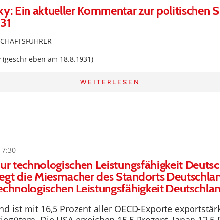
ky: Ein aktueller Kommentar zur politischen S
931
SCHAFTSFÜHRER
y (geschrieben am 18.8.1931)
WEITERLESEN
17:30
zur technologischen Leistungsfähigkeit Deuts
egt die Miesmacher des Standorts Deutschla
echnologischen Leistungsfähigkeit Deutschla
d ist mit 16,5 Prozent aller OECD-Exporte exportstär
egütern. Die USA erreichen 15,5 Prozent, Japan 12,5 