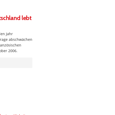
tschland lebt
en Jahr
hfrage abschwächen
ranzösischen
ober 2006.