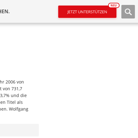
NEU
HEN.
JETZT UNTERSTÜTZEN
ahr 2006 von
t von 731,7
13,7% und die
n Titel als
aben. Wolfgang