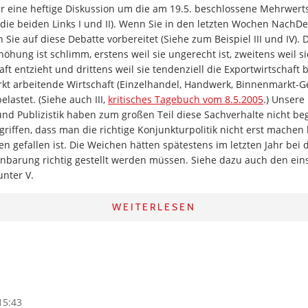
wir eine heftige Diskussion um die am 19.5. beschlossene Mehrwer
die beiden Links I und II). Wenn Sie in den letzten Wochen NachD
Sie auf diese Debatte vorbereitet (Siehe zum Beispiel III und IV). 
hung ist schlimm, erstens weil sie ungerecht ist, zweitens weil s
ft entzieht und drittens weil sie tendenziell die Exportwirtschaft 
kt arbeitende Wirtschaft (Einzelhandel, Handwerk, Binnenmarkt-
lastet. (Siehe auch III,
kritisches Tagebuch vom 8.5.2005
.) Unsere 
k und Publizistik haben zum großen Teil diese Sachverhalte nicht beg
griffen, dass man die richtige Konjunkturpolitik nicht erst mache
n gefallen ist. Die Weichen hätten spätestens im letzten Jahr bei 
einbarung richtig gestellt werden müssen. Siehe dazu auch den ei
nter V.
WEITERLESEN
15:43