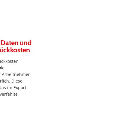
 Daten und
tückkosten
ückkosten
Die
r Arbeitnehmer
rlich. Diese
das im Export
verfehlte