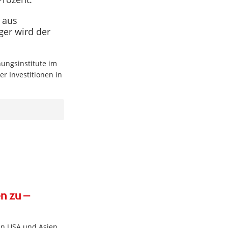
 aus
ger wird der
hungsinstitute im
r Investitionen in
n zu –
en USA und Asien