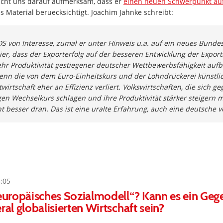
cht uns darauf aufmerksam, dass er
einen neuen Schwerpunkt auf
es Material beruecksichtigt. Joachim Jahnke schreibt:
NDS von Interesse, zumal er unter Hinweis u.a. auf ein neues Bund
er, dass der Exporterfolg auf der besseren Entwicklung der Export
hr Produktivität gestiegener deutscher Wettbewerbsfähigkeit aufbau
enn die von dem Euro-Einheitskurs und der Lohndrückerei künstli
irtschaft eher an Effizienz verliert. Volkswirtschaften, die sich g
en Wechselkurs schlagen und ihre Produktivität stärker steigern 
ht besser dran. Das ist eine uralte Erfahrung, auch eine deutsche 
5:05
„europäisches Sozialmodell“? Kann es ein Geg
ral globalisierten Wirtschaft sein?