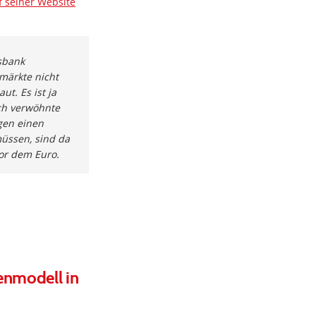
 seiner Website
esbank
märkte nicht
t. Es ist ja
ch verwöhnte
egen einen
müssen, sind da
vor dem Euro.
enmodell in