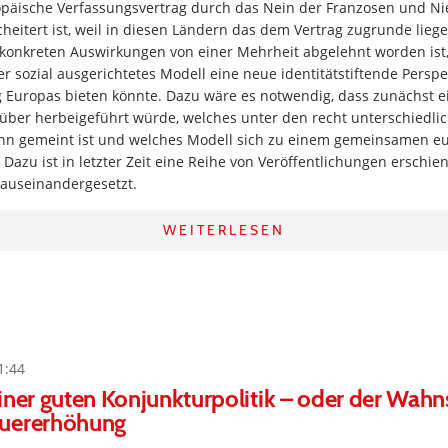
äische Verfassungsvertrag durch das Nein der Franzosen und Ni
heitert ist, weil in diesen Ländern das dem Vertrag zugrunde lie
 konkreten Auswirkungen von einer Mehrheit abgelehnt worden ist, s
er sozial ausgerichtetes Modell eine neue identitätstiftende Perspe
g Europas bieten könnte. Dazu wäre es notwendig, dass zunächst e
über herbeigeführt würde, welches unter den recht unterschiedli
nn gemeint ist und welches Modell sich zu einem gemeinsamen e
 Dazu ist in letzter Zeit eine Reihe von Veröffentlichungen erschie
 auseinandergesetzt.
WEITERLESEN
1:44
iner guten Konjunkturpolitik – oder der Wahn
uererhöhung