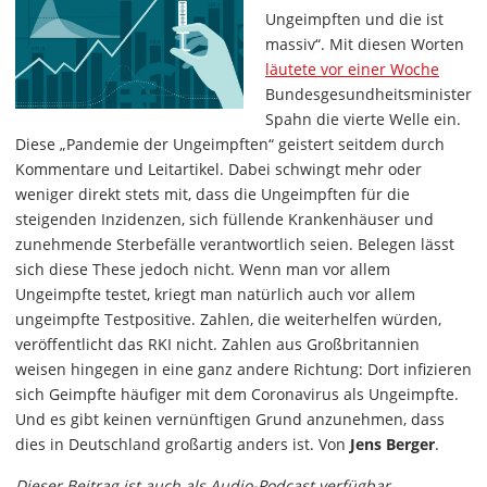
Ungeimpften und die ist
massiv“. Mit diesen Worten
läutete vor einer Woche
Bundesgesundheitsminister
Spahn die vierte Welle ein.
Diese „Pandemie der Ungeimpften“ geistert seitdem durch
Kommentare und Leitartikel. Dabei schwingt mehr oder
weniger direkt stets mit, dass die Ungeimpften für die
steigenden Inzidenzen, sich füllende Krankenhäuser und
zunehmende Sterbefälle verantwortlich seien. Belegen lässt
sich diese These jedoch nicht. Wenn man vor allem
Ungeimpfte testet, kriegt man natürlich auch vor allem
ungeimpfte Testpositive. Zahlen, die weiterhelfen würden,
veröffentlicht das RKI nicht. Zahlen aus Großbritannien
weisen hingegen in eine ganz andere Richtung: Dort infizieren
sich Geimpfte häufiger mit dem Coronavirus als Ungeimpfte.
Und es gibt keinen vernünftigen Grund anzunehmen, dass
dies in Deutschland großartig anders ist. Von
Jens Berger
.
Dieser Beitrag ist auch als Audio-Podcast verfügbar.