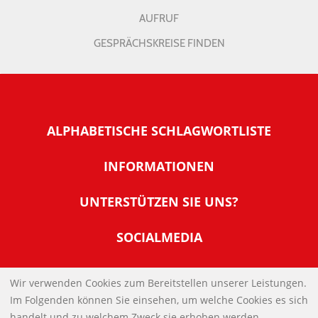
AUFRUF
GESPRÄCHSKREISE FINDEN
ALPHABETISCHE SCHLAGWORTLISTE
INFORMATIONEN
Warum NachDenkSeiten
UNTERSTÜTZEN SIE UNS?
Wer steckt dahinter
Der Förderverein: IQM
SOCIALMEDIA
Tipps zur Nutzung der NachDenkSeiten
Allgemeine Spendeninformationen
Banner und E-Mail-Signaturen
IMPRESSUM
Werden Sie Fördermitglied
Wir verwenden Cookies zum Bereitstellen unserer Leistungen.
Links
Im Folgenden können Sie einsehen, um welche Cookies es sich
Spenden Sie Online
DATENSCHUTZERKLÄRUNG
Kontakt
handelt und zu welchem Zweck sie erhoben werden.