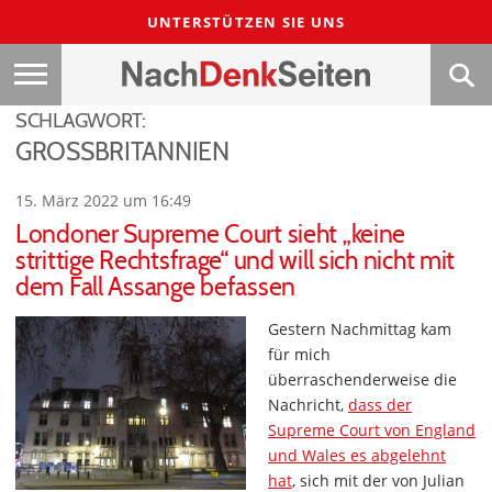
UNTERSTÜTZEN SIE UNS
SCHLAGWORT:
GROSSBRITANNIEN
15. März 2022 um 16:49
Londoner Supreme Court sieht „keine
strittige Rechtsfrage“ und will sich nicht mit
dem Fall Assange befassen
Gestern Nachmittag kam
für mich
überraschenderweise die
Nachricht,
dass der
Supreme Court von England
und Wales es abgelehnt
hat
, sich mit der von Julian