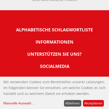
ALPHABETISCHE SCHLAGWORTLISTE
INFORMATIONEN
Warum NachDenkSeiten
UNTERSTÜTZEN SIE UNS?
Wer steckt dahinter
Der Förderverein: IQM
SOCIALMEDIA
Tipps zur Nutzung der NachDenkSeiten
Allgemeine Spendeninformationen
Banner und E-Mail-Signaturen
IMPRESSUM
Werden Sie Fördermitglied
Wir verwenden Cookies zum Bereitstellen unserer Leistungen.
Links
Im Folgenden können Sie einsehen, um welche Cookies es sich
Spenden Sie Online
DATENSCHUTZERKLÄRUNG
Kontakt
handelt und zu welchem Zweck sie erhoben werden.
Impressum
Manuelle Auswahl
...
Ablehnen
Akzeptieren