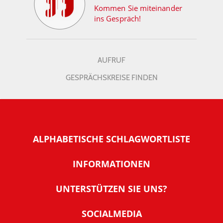
Kommen Sie miteinander
ins Gespräch!
AUFRUF
GESPRÄCHSKREISE FINDEN
ALPHABETISCHE SCHLAGWORTLISTE
INFORMATIONEN
Warum NachDenkSeiten
UNTERSTÜTZEN SIE UNS?
Wer steckt dahinter
Der Förderverein: IQM
SOCIALMEDIA
Tipps zur Nutzung der NachDenkSeiten