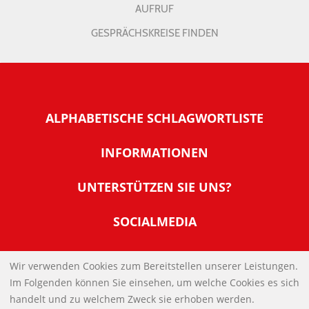
AUFRUF
GESPRÄCHSKREISE FINDEN
ALPHABETISCHE SCHLAGWORTLISTE
INFORMATIONEN
Warum NachDenkSeiten
UNTERSTÜTZEN SIE UNS?
Wer steckt dahinter
Der Förderverein: IQM
SOCIALMEDIA
Tipps zur Nutzung der NachDenkSeiten
Allgemeine Spendeninformationen
Banner und E-Mail-Signaturen
IMPRESSUM
Werden Sie Fördermitglied
Wir verwenden Cookies zum Bereitstellen unserer Leistungen.
Links
Im Folgenden können Sie einsehen, um welche Cookies es sich
Spenden Sie Online
DATENSCHUTZERKLÄRUNG
Kontakt
handelt und zu welchem Zweck sie erhoben werden.