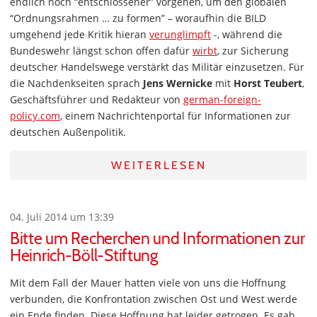
endlich noch “entschlossener” vorgehen, um den globalen
“Ordnungsrahmen … zu formen” – woraufhin die BILD
umgehend jede Kritik hieran
verunglimpft
-, während die
Bundeswehr längst schon offen dafür
wirbt
, zur Sicherung
deutscher Handelswege verstärkt das Militär einzusetzen. Für
die Nachdenkseiten sprach
Jens Wernicke
mit
Horst Teubert
,
Geschäftsführer und Redakteur von
german-foreign-
policy.com
, einem Nachrichtenportal für Informationen zur
deutschen Außenpolitik.
WEITERLESEN
04. Juli 2014 um 13:39
Bitte um Recherchen und Informationen zur
Heinrich-Böll-Stiftung
Mit dem Fall der Mauer hatten viele von uns die Hoffnung
verbunden, die Konfrontation zwischen Ost und West werde
ein Ende finden. Diese Hoffnung hat leider getrogen. Es gab