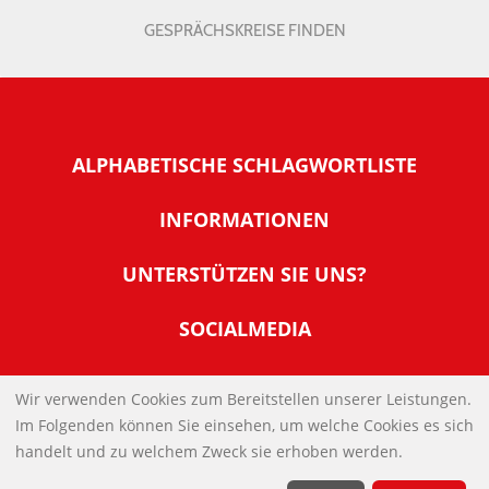
GESPRÄCHSKREISE FINDEN
ALPHABETISCHE SCHLAGWORTLISTE
INFORMATIONEN
Warum NachDenkSeiten
UNTERSTÜTZEN SIE UNS?
Wer steckt dahinter
Der Förderverein: IQM
SOCIALMEDIA
Tipps zur Nutzung der NachDenkSeiten
Allgemeine Spendeninformationen
Banner und E-Mail-Signaturen
IMPRESSUM
Werden Sie Fördermitglied
Wir verwenden Cookies zum Bereitstellen unserer Leistungen.
Links
Im Folgenden können Sie einsehen, um welche Cookies es sich
Spenden Sie Online
DATENSCHUTZERKLÄRUNG
Kontakt
handelt und zu welchem Zweck sie erhoben werden.
Impressum