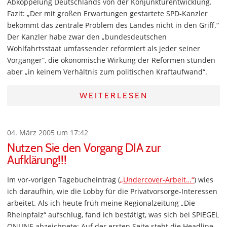
Abkoppelung Deutschlands von der Konjunkturentwicklung.
Fazit: „Der mit großen Erwartungen gestartete SPD-Kanzler
bekommt das zentrale Problem des Landes nicht in den Griff.“
Der Kanzler habe zwar den „bundesdeutschen
Wohlfahrtsstaat umfassender reformiert als jeder seiner
Vorgänger“, die ökonomische Wirkung der Reformen stünden
aber „in keinem Verhältnis zum politischen Kraftaufwand“.
WEITERLESEN
04. März 2005 um 17:42
Nutzen Sie den Vorgang DIA zur
Aufklärung!!!
Im vor-vorigen Tagebucheintrag (
„Undercover-Arbeit…“
) wies
ich daraufhin, wie die Lobby für die Privatvorsorge-Interessen
arbeitet. Als ich heute früh meine Regionalzeitung „Die
Rheinpfalz“ aufschlug, fand ich bestätigt, was sich bei SPIEGEL
ONLINE abzeichnete: Auf der ersten Seite steht die Headline