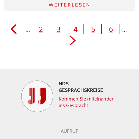
WEITERLESEN
2
3
4
5
6
...
...
NDS
GESPRÄCHSKREISE
Kommen Sie miteinander
ins Gespräch!
AUFRUF