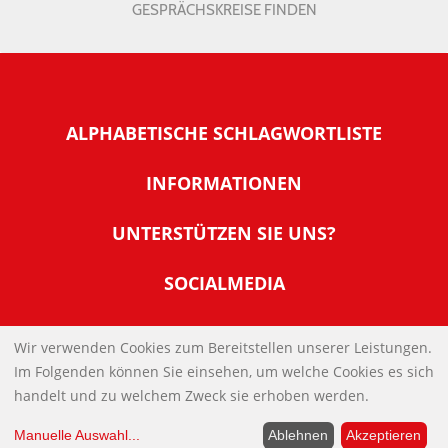
GESPRÄCHSKREISE FINDEN
ALPHABETISCHE SCHLAGWORTLISTE
INFORMATIONEN
Warum NachDenkSeiten
UNTERSTÜTZEN SIE UNS?
Wer steckt dahinter
Der Förderverein: IQM
SOCIALMEDIA
Tipps zur Nutzung der NachDenkSeiten
Allgemeine Spendeninformationen
Banner und E-Mail-Signaturen
IMPRESSUM
Werden Sie Fördermitglied
Wir verwenden Cookies zum Bereitstellen unserer Leistungen.
Links
Im Folgenden können Sie einsehen, um welche Cookies es sich
Spenden Sie Online
DATENSCHUTZERKLÄRUNG
Kontakt
handelt und zu welchem Zweck sie erhoben werden.
Impressum
Manuelle Auswahl
...
Ablehnen
Akzeptieren