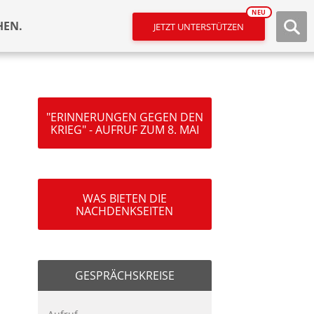
NEU
HEN.
JETZT UNTERSTÜTZEN
"ERINNERUNGEN GEGEN DEN
KRIEG" - AUFRUF ZUM 8. MAI
WAS BIETEN DIE
NACHDENKSEITEN
GESPRÄCHSKREISE