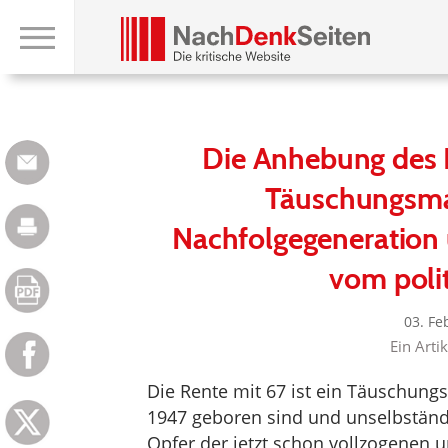
Die Anhebung des Re
Täuschungsma
Nachfolgegeneration
vom poli
03. Fe
Ein Arti
Die Rente mit 67 ist ein Täuschungs
1947 geboren sind und unselbständi
Opfer der jetzt schon vollzogenen