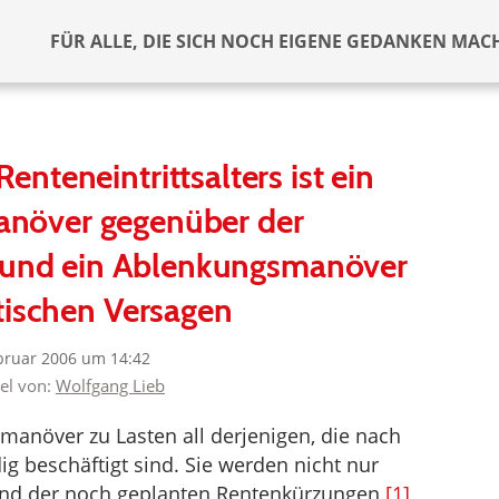
FÜR ALLE, DIE SICH NOCH EIGENE GEDANKEN MAC
nteneintrittsalters ist ein
növer gegenüber der
 und ein Ablenkungsmanöver
tischen Versagen
bruar 2006 um 14:42
kel von:
Wolfgang Lieb
manöver zu Lasten all derjenigen, die nach
g beschäftigt sind. Sie werden nicht nur
 und der noch geplanten Rentenkürzungen
[1]