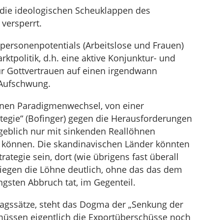
 die ideologischen Scheuklappen des
versperrt.
ersonenpotentials (Arbeitslose und Frauen)
rktpolitik, d.h. eine aktive Konjunktur- und
r Gottvertrauen auf einen irgendwann
 Aufschwung.
nen Paradigmenwechsel, von einer
ategie“ (Bofinger) gegen die Herausforderungen
geblich nur mit sinkenden Reallöhnen
n können. Die skandinavischen Länder könnten
trategie sein, dort (wie übrigens fast überall
iegen die Löhne deutlich, ohne das das dem
gsten Abbruch tat, im Gegenteil.
agssätze, steht das Dogma der „Senkung der
üssen eigentlich die Exportüberschüsse noch