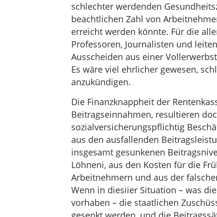
schlechter werdenden Gesundheitsz
beachtlichen Zahl von Arbeitnehme
erreicht werden könnte. Für die all
Professoren, Journalisten und leit
Ausscheiden aus einer Vollerwerbstä
Es wäre viel ehrlicher gewesen, sch
anzukündigen.
Die Finanzknappheit der Rentenkas
Beitragseinnahmen, resultieren d
sozialversicherungspflichtig Beschä
aus den ausfallenden Beitragsleis
insgesamt gesunkenen Beitragsnive
Löhneni, aus den Kosten für die Fr
Arbeitnehmern und aus der falschen
Wenn in diesiier Situation – was di
vorhaben – die staatlichen Zuschüss
gesenkt werden, und die Beitragssä