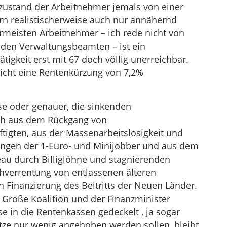
ustand der Arbeitnehmer jemals von einer
rn realistischerweise auch nur annähernd
ermeisten Arbeitnehmer – ich rede nicht von
enden Verwaltungsbeamten – ist ein
tigkeit erst mit 67 doch völlig unerreichbar.
licht eine Rentenkürzung von 7,2%
se oder genauer, die sinkenden
och aus dem Rückgang von
ftigten, aus der Massenarbeitslosigkeit und
tungen der 1-Euro- und Minijobber und aus dem
au durch Billiglöhne und stagnierenden
ühverrentung von entlassenen älteren
 Finanzierung des Beitritts der Neuen Länder.
e Große Koalition und der Finanzminister
e in die Rentenkassen gedeckelt , ja sogar
tze nur wenig angehoben werden sollen, bleibt